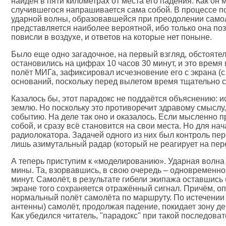
найден в пяти километрах от места его падения. Как он
случившегося напрашивается сама собой. В процессе под
ударной волны, образовавшейся при преодолении самол
представляется наиболее вероятной, ибо только она по
повисли в воздухе, и ответов на которые нет поныне.
Было еще одно загадочное, на первый взгляд, обстоятел
остановились на цифрах 10 часов 30 минут, и это время
полёт МИГа, зафиксировал исчезновение его с экрана (с
оснований, поскольку перед вылетом время тщательно с
Казалось бы, этот парадокс не поддаётся объяснению: и
землю. Но поскольку это противоречит здравому смыслу,
событию. На деле так оно и оказалось. Если мысленно 
собой, и сразу всё становится на свои места. Но для н
радиолокатора. Задачей одного из них был контроль пере
лишь азимутальный радар (который не реагирует на пер
А теперь приступим к «моделированию». Ударная волна
мины. Та, взорвавшись, в свою очередь – одновременно
минут. Самолёт, в результате гибели экипажа оставшись
экране того сохраняется отражённый сигнал. Причём, оп
нормальный полёт самолёта по маршруту. По истечении
антенны) самолёт, продолжая падение, покидает зону де
Как убедился читатель, "парадокс" при такой последоват