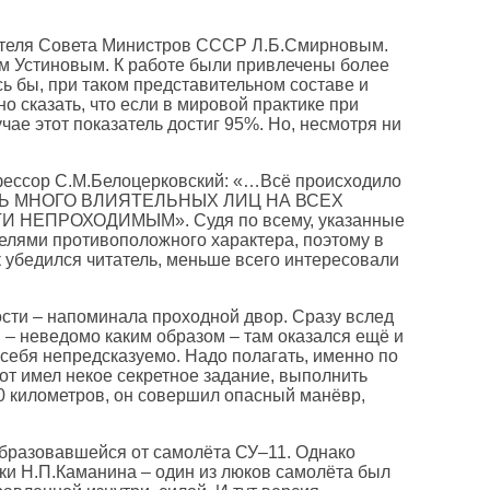
дателя Совета Министров СССР Л.Б.Смирновым.
ом Устиновым. К работе были привлечены более
ь бы, при таком представительном составе и
о сказать, что если в мировой практике при
чае этот показатель достиг 95%. Но, несмотря ни
офессор С.М.Белоцерковский: «…Всё происходило
ДА ЕСТЬ МНОГО ВЛИЯТЕЛЬНЫХ ЛИЦ НА ВСЕХ
НЕПРОХОДИМЫМ». Судя по всему, указанные
целями противоположного характера, поэтому в
к убедился читатель, меньше всего интересовали
ости – напоминала проходной двор. Сразу вслед
 – неведомо каким образом – там оказался ещё и
 себя непредсказуемо. Надо полагать, именно по
от имел некое секретное задание, выполнить
10 километров, он совершил опасный манёвр,
образовавшейся от самолёта СУ–11. Однако
жки Н.П.Каманина – один из люков самолёта был