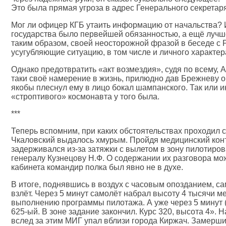
Это была прямая угроза в адрес Генерального секретар
Мог ли офицер КГБ утаить информацию от начальства? 
государства было первейшей обязанностью, а ещё лучше
таким образом, своей неосторожной фразой в беседе с
усугубляющие ситуацию, в том числе и личного характер
Однако предотвратить «акт возмездия», судя по всему, 
таки своё намерение в жизнь, прилюдно дав Брежневу о
якобы плеснул ему в лицо бокал шампанского. Так или и
«строптивого» космонавта у того была.
***
Теперь вспомним, при каких обстоятельствах проходил 
Чкаловский выдалось хмурым. Пройдя медицинский контр
задерживался из-за затяжки с вылетом в зону пилотиро
генералу Кузнецову Н.Ф. О содержании их разговора мож
кабинета командир полка был явно не в духе.
В итоге, поднявшись в воздух с часовым опозданием, са
взлёт. Через 5 минут самолёт набрал высоту 4 тысячи м
выполнению программы пилотажа. А уже через 5 минут (
625-ый. В зоне задание закончил. Курс 320, высота 4». Н
вслед за этим МИГ упал вблизи города Киржач. Замершие