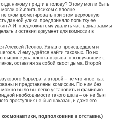
тогда никому придти в голову? Этому могли быть
" могли объявить психом с вполне
и не скомпрометировать при этом верховную
сть данной улики, предприняло попытку её
кин А.И. предложил ему удалить часть диаграммы
елать и оставил документ для комиссии в
лся Алексей Леонов. Узнав о происшедшем и
шегося. И ему удаётся найти таковых. По их
в вышине два хлопка-взрыва, прозвучавшие с
лаков, оставляя за собой хвост дыма. Второй
укового барьера, а второй – не что иное, как
ованы и представлены комиссии. По ним без
м можно было бы легко установить и фамилию
видной необходимости такого шага – он не был
его преступник не был наказан, и даже его
космонавтики, подполковник в отставке.)