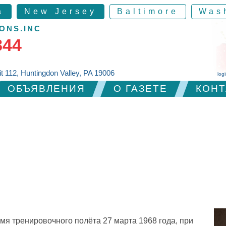
a
New Jersey
Baltimore
Was
ONS.INC
844
it 112, Huntingdon Valley, PA 19006
log
ОБЪЯВЛЕНИЯ
О ГАЗЕТЕ
КОНТ
я тренировочного полёта 27 марта 1968 года, при