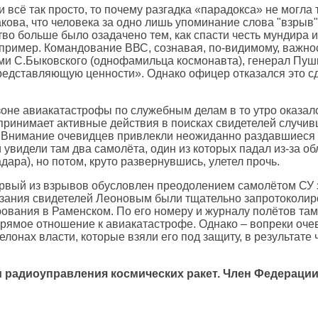
 всё так просто, то почему разгадка «парадокса» не могла 
кова, что человека за одно лишь упоминание слова "взрыв
во больше было озадачено тем, как спасти честь мундира 
й пример. Командование ВВС, сознавая, по-видимому, важно
ами С.Быковского (однофамильца космонавта), генерал Пуш
представляющую ценности». Однако офицер отказался это сд
зоне авиакатастрофы по служебным делам в то утро оказа
дпринимает активные действия в поисках свидетелей случив
 Внимание очевидцев привлекли неожиданно раздавшиеся 
и увидели там два самолёта, один из которых падал из-за об
дара), но потом, круто развернувшись, улетел прочь.
ервый из взрывов обусловлен преодолением самолётом СУ зв
зания свидетелей Леоновым были тщательно запротоколир
рования в Раменском. По его номеру и журналу полётов та
 прямое отношение к авиакатастрофе. Однако – вопреки оче
онах власти, которые взяли его под защиту, в результате ч
радиоуправления космических ракет. Член Федерации 