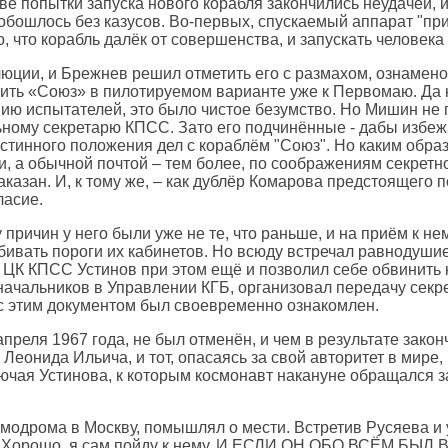
е попытки запуска нового корабля закончились неудачей, 
е обошлось без казусов. Во-первых, спускаемый аппарат "пр
о, что корабль далёк от совершенства, и запускать человека
юции, и Брежнев решил отметить его с размахом, ознамен
ить «Союз» в пилотируемом варианте уже к Первомаю. Да н
ию испытателей, это было чистое безумство. Но Мишин не 
ному секретарю КПСС. Зато его подчинённые - дабы избежат
истинного положения дел с кораблём "Союз". Но каким обра
, а обычной почтой – тем более, по соображениям секретн
аказан. И, к тому же, – как дублёр Комарова предстоящего 
ласие.
ичин у него были уже не те, что раньше, и на приём к нему
вать пороги их кабинетов. Но всюду встречал равнодушие и
рь ЦК КПСС Устинов при этом ещё и позволил себе обвинить к
 начальников в Управлении КГБ, организовал передачу сек
ек с этим документом был своевременно ознакомлен.
апреля 1967 года, не был отменён, и чем в результате зак
Леонида Ильича, и тот, опасаясь за свой авторитет в мире, 
ключая Устинова, к которым космонавт накануне обращался 
смодрома в Москву, помышлял о мести. Встретив Русяева и
е: - Хорошо, я сам пойду к нему. И ЕСЛИ ОН ОБО ВСЁМ Б