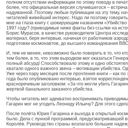
полном отсутствии информации по этому поводу в печат
более, что официальная версия случившегося – встреч
надуманной. Поэтому любые публикации на эту тему, на
читателей живейший интерес. Надо ли поэтому говорить,
мне на глаза книгу с шокирующим названием «Убийство
1997 году? (приводимые ниже факты без ссылки на источ
Борис Мурасов, в качестве руководителя Центра исслед
материал, беря интервью, начиная от работников аэродр
подготовки космонавтов, до высшего командования ВВС
И, тем не менее, невозможно было поверить в то, что кто
тем более, в то, что этим выродком мог оказаться Гене
полный абсурд! Способствовало этому и одно обстоятел
хватало одного важного звена – мотивации убийства. О
Уже через пару месяцев после прочтения книги – как по 
года было опубликовано интервью, взятое корреспонде
красноречивым заголовком: «За что могли убить Гагарин
жертвой банального заказного убийства.
Чтобы читатель мог адекватно воспринимать приводимые
Гагарин мог не угодить Леониду Ильичу? Для этого сдел
После полёта Юрия Гагарина и выхода в открытый космо
было. Дела с лунной программой, предусматривавшей вы
Королёв. Руководство страны возлагало большие надеж