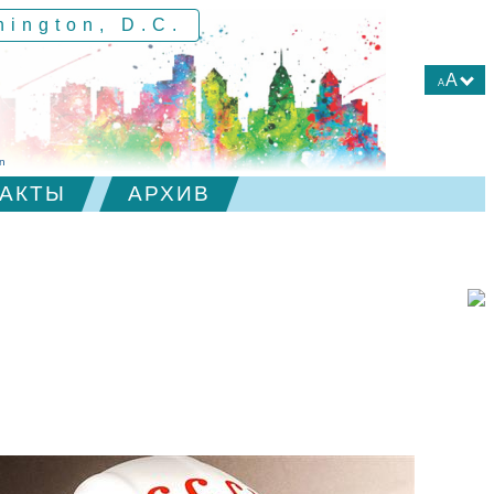
hington, D.C.
A
A
А
А
in
А
АКТЫ
АРХИВ