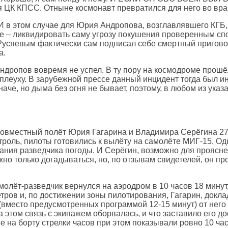
я ЦК КПСС. Отныне космонавт превратился для него во вра
И в этом случае для Юрия Андропова, возглавлявшего КГБ
 – ликвидировать саму угрозу покушения проверенным спос
 Русяевым фактически сам подписал себе смертный пригово
а.
Андропов вовремя не успел. В ту пору на космодроме прошё
плеуху. В зарубежной прессе данный инцидент тогда был и
наче, но дыма без огня не бывает, поэтому, в любом из ука
совместный полёт Юрия Гагарина и Владимира Серёгина 27
оль, пилоты готовились к вылёту на самолёте МИГ-15. Одн
вания разведчика погоды. И Серёгин, возможно для проясн
но только догадываться, но, по отзывам свидетелей, он п
молёт-разведчик вернулся на аэродром в 10 часов 18 минут
етров и, по достижении зоны пилотирования, Гагарин, докла
вместо предусмотренных программой 12-15 минут) от него
а этом связь с экипажем оборвалась, и что заставило его д
 на борту стрелки часов при этом показывали ровно 10 час