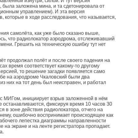
авленной изнутри, силой. И тут версия
, была заложена мина, и та сдетонировала от
ционным управлением). И эта версия
, которые в ходе расследования, что называется,
ения самолёта, как уже было сказано выше,
лось, что радиолокатор аэродрома, отслеживавший
емени. Грешить на техническую ошибку тут нет
лёт продолжал полёт и после своего падения на
сах время соответствует какому-то другому
версией, то решение загадки появляется само
небе на аэродроме Чкаловский были два
из них на тот день был неисправен, и работал
 с МИГом, инициирует взрыв заложенной в нём
е останавливаются, фиксируя время 10 часов 30
ся в зоне действия радиолокатора, отчего на
по нему, ошибочно воспринимает происходящее как
рабочего лепестка диаграммы направленности
е на экране и на ленте регистратора пропадает.
а.