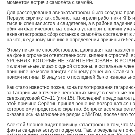
моментом встречи самолёта с землёй.
Для расследования авиакатастрофы была создана прав
Первую скрипку, как обычно, там играли работники КГБ
тысячи специалистов и свидетелей, а в районе падения
обилии фактического материала установить причину ката
авиакатастрофах сбор останков самолёта составляет в л
на что, к единому мнению в определении причины гибел
Этому никак не способствовала царившая там накалённ
на фоне огромной ответственности, кипения страсте
УРОВНЯХ, КОТОРЫЕ НЕ ЗАИНТЕРЕСОВАНЫ В УСТАНО
«влиятельные лица» с одной стороны, а остальные член
принципе не могли придти к общему решению. Ставки в 
поиски истины. В виду этого последней было изначально
Как стало известно позже, зона пилотирования гагаринс
за Гагариным в течение нескольких минут в смежные зо
сверхзвуковой СУ–11 (или 15). Последний представлял д
этой причине Серёгин принял решение возвращаться на 
которое ему предстояло скрытно. Вопреки всем запретам
оказавшись на мгновение рядом с МИГом, после чего тот
Алексей Леонов видит причину катастрофы в том, что М
факты свидетельствуют о другом. Так, в результате пои