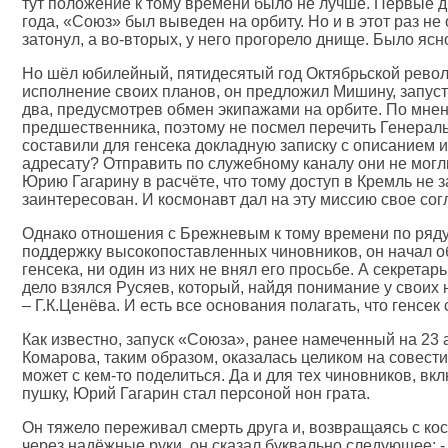
тут положение к тому времени было не лучше. Первые дв
года, «Союз» был выведен на орбиту. Но и в этот раз н
затонул, а во-вторых, у него прогорело днище. Было ясн
Но шёл юбилейный, пятидесятый год Октябрьской револ
исполнение своих планов, он предложил Мишину, запуст
два, предусмотрев обмен экипажами на орбите. По мнен
предшественника, поэтому не посмел перечить Генераль
составили для генсека докладную записку с описанием 
адресату? Отправить по служебному каналу они не могли
Юрию Гагарину в расчёте, что тому доступ в Кремль не з
заинтересован. И космонавт дал на эту миссию свое сог
Однако отношения с Брежневым к тому времени по ряду пр
поддержку высокопоставленных чиновников, он начал оби
генсека, ни один из них не внял его просьбе. А секрета
дело взялся Русяев, который, найдя понимание у своих
– Г.К.Ценёва. И есть все основания полагать, что генс
Как известно, запуск «Союза», ранее намеченный на 23 
Комарова, таким образом, оказалась целиком на совести 
может с кем-то поделиться. Да и для тех чиновников, в
пушку, Юрий Гагарин стал персоной нон грата.
Он тяжело переживал смерть друга и, возвращаясь с ко
через надёжные руки, он сказал буквально следующе