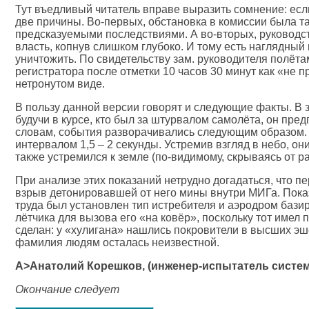
Тут въедливый читатель вправе выразить сомнение: если
две причины. Во-первых, обстановка в комиссии была та
предсказуемыми последствиями. А во-вторых, руководст
власть, копнув слишком глубоко. И тому есть наглядны
уничтожить. По свидетельству зам. руководителя полёт
регистратора после отметки 10 часов 30 минут как «не 
нетронутом виде.
В пользу данной версии говорят и следующие факты. В 
будучи в курсе, кто был за штурвалом самолёта, он пре
словам, события разворачивались следующим образом.
интервалом 1,5 – 2 секунды. Устремив взгляд в небо, он
также устремился к земле (по-видимому, скрываясь от ра
При анализе этих показаний нетрудно догадаться, что п
взрыв детонировавшей от него мины внутри МИГа. Пока
труда был установлен тип истребителя и аэродром бази
лётчика для вызова его «на ковёр», поскольку тот имел
сделан: у «хулигана» нашлись покровители в высших эшел
фамилия людям осталась неизвестной.
A>Анатолий Корешков, (инженер-испытатель систем 
Окончание следует