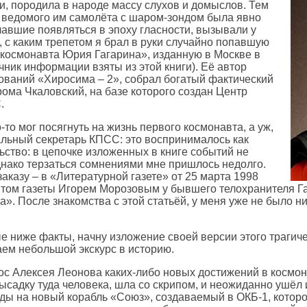
и, породила в народе массу слухов и домыслов. Тем
а ведомого им самолёта с шаром-зондом была явно
чавшие появляться в эпоху гласности, вызывали у
 с каким трепетом я брал в руки случайно попавшую
 космонавта Юрия Гагарина», изданную в Москве в
ник информации взяты из этой книги). Её автор
ований «Хиросима – 2», собрал богатый фактический
ома Чкаловский, на базе которого создан Центр
.
-то мог посягнуть на жизнь первого космонавта, а уж,
ральный секретарь КПСС: это воспринималось как
ьство: в цепочке изложенных в книге событий не
днако терзаться сомнениями мне пришлось недолго.
заказу – в «Литературной газете» от 25 марта 1998
нтом газеты Игорем Морозовым у бывшего телохранителя Г
а». После знакомства с этой статьёй, у меня уже не было н
 ниже факты, начну изложение своей версии этого трагиче
аем небольшой экскурс в историю.
с Алексея Леонова каких-либо новых достижений в космона
садку туда человека, шла со скрипом, и неожиданно ушёл 
ды на новый корабль «Союз», создаваемый в ОКБ-1, котор