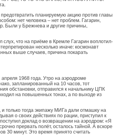
га.
, предотвратить планируемую акцию против главы
обом: нет человека – нет проблем. Гагарин,
р. Были у Брежнева и другие причины,
л слух, что на приёме в Кремле Гагарин воплотил-
нтерпретирован несколько иначе: космонавт
занных выше случаев, причина покарать
 апреля 1968 года. Утро на аэродроме
ако, запланированный на 10 часов, тот
ения обстановки, отправился к начальнику ЦПК
роходил на повышенных тонах, а по выходе из
, и только тогда экипажу МИГа дали отмашку на
дывая о своих действиях по рации, приступил к
 поступил доклад о возвращении на аэродром: «Я
осрочно прервать полёт, осталось тайной. А вскоре
ов 30 минут. Это время принято считать