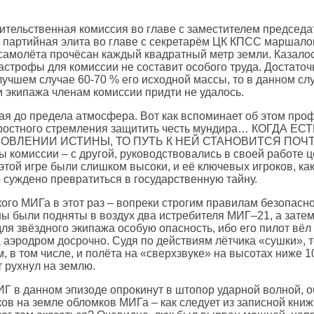
ительственная комиссия во главе с заместителем предсе
 и партийная элита во главе с секретарём ЦК КПСС маршал
 самолёта прочёсан каждый квадратный метр земли. Казалос
строфы для комиссии не составит особого труда. Достаточн
учшем случае 60-70 % его исходной массы, то в данном слу
и экипажа членам комиссии придти не удалось.
ая до предела атмосфера. Вот как вспоминает об этом пр
й, яростного стремления защитить честь мундира… КОГ
ВЛЕНИИ ИСТИНЫ, ТО ПУТЬ К НЕЙ СТАНОВИТСЯ ПОЧТИ 
ы комиссии – с другой, руководствовались в своей работе 
этой игре были слишком высоки, и её ключевых игроков, ка
 суждено превратиться в государственную тайну.
кого МИГа в этот раз – вопреки строгим правилам безопасн
ны были подняты в воздух два истребителя МИГ–21, а затем
ля звёздного экипажа особую опасность, ибо его пилот вёл
аэродром досрочно. Судя по действиям лётчика «сушки», т
, в том числе, и полёта на «сверхзвуке» на высотах ниже 
 рухнул на землю.
ИГ в данном эпизоде опрокинут в штопор ударной волной, 
сков на земле обломков МИГа – как следует из записной кни