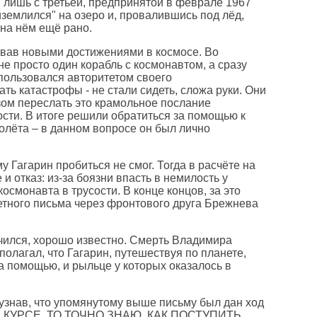
и лишь с третьей, предпринятой в феврале 1967
иземлился" на озеро и, провалившись под лёд,
 на нём ещё рано.
овав новыми достижениями в космосе. Во
е просто один корабль с космонавтом, а сразу
пользовался авторитетом своего
ь катастрофы - не стали сидеть, сложа руки. Они
зом переслать это крамольное послание
ости. В итоге решили обратиться за помощью к
полёта – в данном вопросе он был лично
 Гагарин пробиться не смог. Тогда в расчёте на
 отказ: из-за боязни впасть в немилость у
осмонавта в трусости. В конце концов, за это
ретного письма через фронтового друга Брежнева
ончился, хорошо известно. Смерть Владимира
полагал, что Гагарин, путешествуя по планете,
за помощью, и рыльце у которых оказалось в
 узнав, что упомянутому выше письму был дан ход
ЫЛ В КУРСЕ, ТО ТОЧНО ЗНАЮ, КАК ПОСТУПИТЬ.