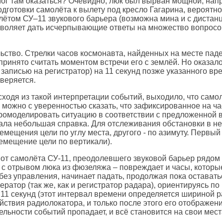
 мог там оказаться? Очевидно, люк был вырван мощной, напр
готовки самолёта к вылету под кресло Гагарина, вероятно
ётом СУ–11 звукового барьера (возможна мина и с дистан
зволяет дать исчерпывающие ответы на множество вопросов
ьство. Стрелки часов космонавта, найденных на месте пад
 принято считать моментом встречи его с землёй. Но оказа
 записью на регистратор) на 11 секунд позже указанного вр
веряется.
сходя из такой интерпретации событий, выходило, что само
 можно с уверенностью сказать, что зафиксированное на ча
промоделировать ситуацию в соответствии с предложенной 
ачала небольшая справка. Для отслеживания обстановки в 
мещения цели по углу места, другого - по азимуту. Первый 
емещение цели по вертикали).
 от самолёта СУ-11, преодолевшего звуковой барьер рядом
 с отрывом люка из фюзеляжа – повреждает и часы, которы
 без управления, начинает падать, продолжая пока оставать
ератор (так же, как и регистратор радара), ориентируясь 
 11 секунд (этот интервал времени определяется шириной 
йствия радиолокатора, и только после этого его отображени
ельности событий пропадает, и всё становится на свои мест