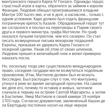
мантуанского герцога Карла IV Гонзаго. Однажды герцог,
страстный игрок в карты, обратился за займом к королю
Франции. Людовик обещал проигравшемуся владыке
Мантуи 100 тысяч экю, и не в долг, а насовсем... только с
одним условием. Карл должен был отдать французам
пограничную крепость Казале. Обрадованный герцог тут
же согласился и послал на переговоры в Париж своего
друга и первого министра, графа Маттиоли. Но граф
оказался лучшим патриотом, чем его сюзерен. Он стал
писать возмущенные письма монархам тогдашней
Европы, призывая их удержать Карла Гонзаго от
позорной сделки. Узнав об этом от своих шпионов,
Людовик пришел в величайший гнев и велел примерно
наказать посла.
Но, поскольку тогда уже существовало международное
право, соседние государи могли возмутиться подобным
произволом. Итак, Маттиоли должен был исчезнуть
бесследно. Был распущен слух о том, что мантуанец
утонул в реке во время загородной прогулки. На самом
же деле его, почему-то оставив в живых, заточили
сначала в тюрьму на острове Святой Маргариты, а затем
в Бастилию. Умер Маттиоли в своей камере 19 ноября
1703 года. Согласно документам, заключенный башни де
ла Бертодьер постоянно носил на лице черную