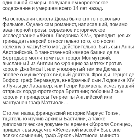
одиночной камеры, получавшем королевское
содержание и умершем всего 14 лет назад.
На основании сюжета Дюма было снято несколько
фильмов. Однако сам романист, написавший, помимо
авантюрной прозы, серьезное историческое
исследование «Жизнь Людовика XIV», приводит целых
тринадцать версий относительно того, кто носил
железную маску! Это мог, действительно, быть сын Анны
Австрийской. В таинственной камере башни де ла
Бертодьер могли томиться герцог Монмутский,
высланный из Англии во Францию за мятеж против
короля Джеймса II, или упомянутый тем же Дюма в
эпопее о мушкетерах видный деятель Фронды, герцог де
Бофор; граф Вермандуа, внебрачный сын Людовика XIV
и Луизы де Лавальер, или Генри Кромвель, исчезнувший
отпрыск лорда-протектора Британии; побочный сын
короля и принцессы Генриетты Английской или
мантуанец граф Маттиоли…
Сто лет назад французский историк Мариус Топэн,
тщательно изучив архивы Бастилии, а также
дипломатические документы времен «Короля Солнце»,
пришел к выводу, что «Железной маской» был, вне
всяких сомнений, граф Эрколь Маттиоли, министр