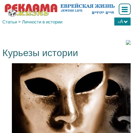
A
Статьи
>
Личности в истории
A
А
А
А
Курьезы истории