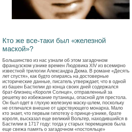
Кто же все-таки был «железной
маской»?
Большинство из нас узнали об этом загадочном
французском узнике времен Людовика XIV из всемирно
известной трилогии Александра Дюма. В романе «Десять
лет спустя», как будто опираясь на достоверные
исторические данные, писатель утверждает, что в одной
из башен Бастилии до конца своих дней содержался
брат-близнец «Короля Солнце», отправленный за
решетку во избежание путаницы, опасной для престола.
Он был одет в глухую железную маску-шлем, поскольку
не отличался внешне от царствующего монарха. Мало
кто знает, что первым гипотезу о принце-узнике, брате
короля, высказал еще великий Вольтер, находившийся в
Бастилии в 1717 году: тогда у старых тюремщиков была
еще свежа память о загадочном «постояльце»