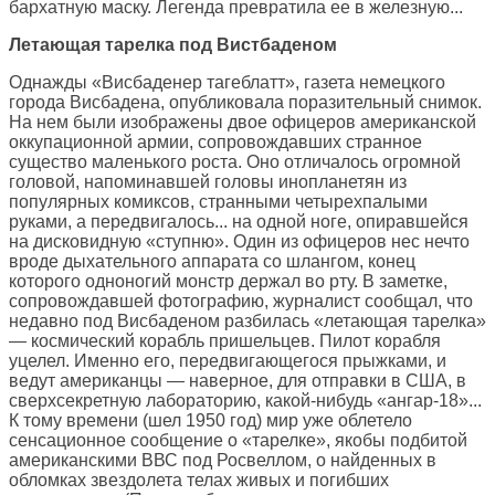
бархатную маску. Легенда превратила ее в железную...
Летающая тарелка под Вистбаденом
Однажды «Висбаденер тагеблатт», газета немецкого
города Висбадена, опубликовала поразительный снимок.
На нем были изображены двое офицеров американской
оккупационной армии, сопровождавших странное
существо маленького роста. Оно отличалось огромной
головой, напоминавшей головы инопланетян из
популярных комиксов, странными четырехпалыми
руками, а передвигалось... на одной ноге, опиравшейся
на дисковидную «ступню». Один из офицеров нес нечто
вроде дыхательного аппарата со шлангом, конец
которого одноногий монстр держал во рту. В заметке,
сопровождавшей фотографию, журналист сообщал, что
недавно под Висбаденом разбилась «летающая тарелка»
— космический корабль пришельцев. Пилот корабля
уцелел. Именно его, передвигающегося прыжками, и
ведут американцы — наверное, для отправки в США, в
сверхсекретную лабораторию, какой-нибудь «ангар-18»...
К тому времени (шел 1950 год) мир уже облетело
сенсационное сообщение о «тарелке», якобы подбитой
американскими ВВС под Росвеллом, о найденных в
обломках звездолета телах живых и погибших