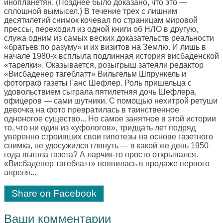
инопланетян. (Позднее было доказано, что это —
сплошной вымысел.) В течение трех с лишним
десятилетий снимок кочевал по страницам мировой
прессы, переходил из одной книги об НЛО в другую,
служа одним из самых веских доказательств реальности
«братьев по разуму» и их визитов на Землю. И лишь в
начале 1980-х всплыла подлинная история висбаденской
«тарелки». Оказывается, розыгрыш затеяли редактор
«Висбаденер тагеблатт» Вильгельм Шпрункель и
фотограф газеты Ганс Шефлер. Роль пришельца с
удовольствием сыграла пятилетняя дочь Шефлера,
офицеров — сами шутники. С помощью нехитрой ретуши
девочка на фото превратилась в таинственное
одноногое существо... Но самое занятное в этой истории
то, что ни один из «уфологов», тридцать лет подряд
уверенно строивших свои гипотезы на основе газетного
снимка, не удосужился глянуть — в какой же день 1950
года вышла газета? А ларчик-то просто открывался.
«Висбаденер тагеблатт» появилась в продаже первого
апреля...
Share on Facebook
Ваши комментарии