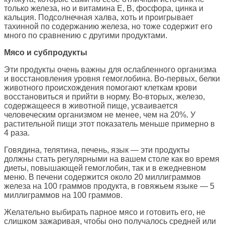
только железа, но и витамина Е, В, фосфора, цинка и
кальция. Подсолнечная халва, хоть и проигрывает
тахинной по содержанию железа, но тоже содержит его
много по сравнению с другими продуктами.
Мясо и субпродукты
Эти продукты очень важны для ослабленного организма
и восстановления уровня гемоглобина. Во-первых, белки
животного происхождения помогают клеткам крови
восстановиться и прийти в норму. Во-вторых, железо,
содержащееся в животной пище, усваивается
человеческим организмом не менее, чем на 20%. У
растительной пищи этот показатель меньше примерно в
4 раза.
Говядина, телятина, печень, язык — эти продукты
должны стать регулярными на вашем столе как во время
диеты, повышающей гемоглобин, так и в ежедневном
меню. В печени содержится около 20 миллиграммов
железа на 100 граммов продукта, в говяжьем языке — 5
миллиграммов на 100 граммов.
Желательно выбирать парное мясо и готовить его, не
слишком зажаривая, чтобы оно получалось средней или