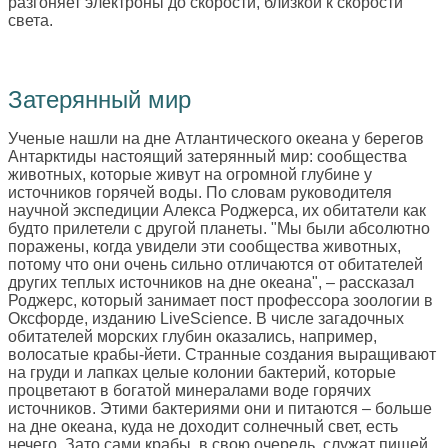
разгоняет электроны до скорости, близкой к скорости
света.
Затерянный мир
Ученые нашли на дне Атлантического океана у берегов
Антарктиды настоящий затерянный мир: сообщества
животных, которые живут на огромной глубине у
источников горячей воды. По словам руководителя
научной экспедиции Алекса Роджерса, их обитатели как
будто прилетели с другой планеты. "Мы были абсолютно
поражены, когда увидели эти сообщества животных,
потому что они очень сильно отличаются от обитателей
других теплых источников на дне океана", – рассказал
Роджерс, который занимает пост профессора зоологии в
Оксфорде, изданию LiveScience. В числе загадочных
обитателей морских глубин оказались, например,
волосатые крабы-йети. Странные создания выращивают
на груди и лапках целые колонии бактерий, которые
процветают в богатой минералами воде горячих
источников. Этими бактериями они и питаются – больше
на дне океана, куда не доходит солнечный свет, есть
нечего. Зато сами крабы, в свою очередь, служат пищей