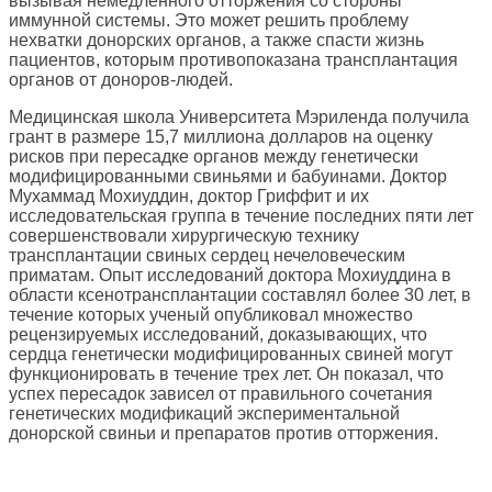
вызывая немедленного отторжения со стороны
иммунной системы. Это может решить проблему
нехватки донорских органов, а также спасти жизнь
пациентов, которым противопоказана трансплантация
органов от доноров-людей.
Медицинская школа Университета Мэриленда получила
грант в размере 15,7 миллиона долларов на оценку
рисков при пересадке органов между генетически
модифицированными свиньями и бабуинами. Доктор
Мухаммад Мохиуддин, доктор Гриффит и их
исследовательская группа в течение последних пяти лет
совершенствовали хирургическую технику
трансплантации свиных сердец нечеловеческим
приматам. Опыт исследований доктора Мохиуддина в
области ксенотрансплантации составлял более 30 лет, в
течение которых ученый опубликовал множество
рецензируемых исследований, доказывающих, что
сердца генетически модифицированных свиней могут
функционировать в течение трех лет. Он показал, что
успех пересадок зависел от правильного сочетания
генетических модификаций экспериментальной
донорской свиньи и препаратов против отторжения.