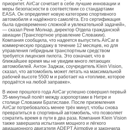
приоритет. AirCar сочетает в себе лучшие инновации и
меры безопасности в соответствии со стандартами
EASA. Он определяет новую категорию спортивного
автомобиля и надёжного самолёта. Его сертификация
была одновременно сложной и увлекательной задачей»,
— сказал Рене Молнар, директор Отдела гражданской
авиации (Транспортное управление Словакии).
Компания сообщила, что надеется выпустить AirCar в
коммерческую продажу в течение 12 месяцев, но для
управления гибридным транспортным средством
требуется лицензия пилота. Это означает, что в
ближайшее время мы не увидим много летающих
автомобилей. Антон Заджак, соучредитель Klein Vision,
сказал, что автомобиль может летать на максимальной
рабочей высоте 5500 м и работает на «топливе, которое
продаётся на любой заправке».
В июне прошлого года AirCar успешно совершил первый
35-минутный полёт между аэропортами в Нитре и
столице Словакии Братиславе. После приземления
AirCar потребовалось менее трёх минут, чтобы снова
превратиться в спортивный автомобиль, что позволяет
сократить время в пути в два раза. Компания Klein Vision
также завершила испытания мощного и лёгкого
авиационного двигателя ADEPT Airmotive и закончила