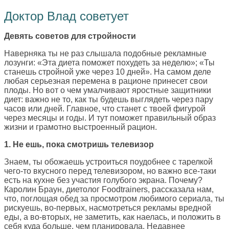
Доктор Влад советует
Девять советов для стройности
Наверняка ты не раз слышала подобные рекламные
лозунги: «Эта диета поможет похудеть за неделю»; «Ты
станешь стройной уже через 10 дней». На самом деле
любая серьезная перемена в рационе принесет свои
плоды. Но вот о чем умалчивают яростные защитники
диет: важно не то, как ты будешь выглядеть через пару
часов или дней. Главное, что станет с твоей фигурой
через месяцы и годы. И тут поможет правильный образ
жизни и грамотно выстроенный рацион.
1. Не ешь, пока смотришь телевизор
Знаем, ты обожаешь устроиться поудобнее с тарелкой
чего-то вкусного перед телевизором, но важно все-таки
есть на кухне без участия голубого экрана. Почему?
Каролин Браун, диетолог Foodtrainers, рассказала нам,
что, поглощая обед за просмотром любимого сериала, ты
рискуешь, во-первых, насмотреться рекламы вредной
еды, а во-вторых, не заметить, как наелась, и положить в
себя куда больше, чем планировала. Недавнее