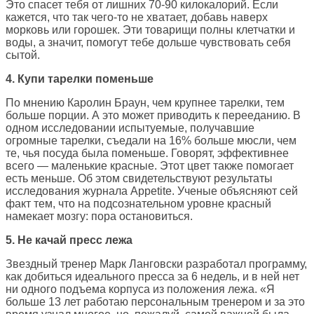
Это спасет тебя от лишних 70-90 килокалорий. Если
кажется, что так чего-то не хватает, добавь наверх
морковь или горошек. Эти товарищи полны клетчатки и
воды, а значит, помогут тебе дольше чувствовать себя
сытой.
4. Купи тарелки поменьше
По мнению Каролин Браун, чем крупнее тарелки, тем
больше порции. А это может приводить к перееданию. В
одном исследовании испытуемые, получавшие
огромные тарелки, съедали на 16% больше мюсли, чем
те, чья посуда была поменьше. Говорят, эффективнее
всего — маленькие красные. Этот цвет также помогает
есть меньше. Об этом свидетельствуют результаты
исследования журнала Appetite. Ученые объясняют сей
факт тем, что на подсознательном уровне красный
намекает мозгу: пора остановиться.
5. Не качай пресс лежа
Звездный тренер Марк Ланговски разработал программу,
как добиться идеального пресса за 6 недель, и в ней нет
ни одного подъема корпуса из положения лежа. «Я
больше 13 лет работаю персональным тренером и за это