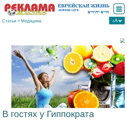
A
Статьи
>
Медицина
A
А
А
А
В гостях у Гиппократа