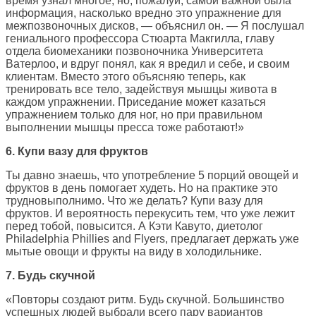
время узнал многое, но, пожалуй, самой важной была
информация, насколько вредно это упражнение для
межпозвоночных дисков, — объяснил он. — Я послушал
гениального профессора Стюарта Макгилла, главу
отдела биомеханики позвоночника Университета
Ватерлоо, и вдруг понял, как я вредил и себе, и своим
клиентам. Вместо этого объясняю теперь, как
тренировать все тело, задействуя мышцы живота в
каждом упражнении. Приседание может казаться
упражнением только для ног, но при правильном
выполнении мышцы пресса тоже работают!»
6. Купи вазу для фруктов
Ты давно знаешь, что употребление 5 порций овощей и
фруктов в день помогает худеть. Но на практике это
трудновыполнимо. Что же делать? Купи вазу для
фруктов. И вероятность перекусить тем, что уже лежит
перед тобой, повысится. А Кэти Кавуто, диетолог
Philadelphia Phillies and Flyers, предлагает держать уже
мытые овощи и фрукты на виду в холодильнике.
7. Будь скучной
«Повторы создают ритм. Будь скучной. Большинство
успешных людей выбрали всего пару вариантов