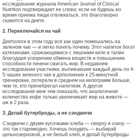
исследование журнала American Journal of Clinical
Nutrition подтверждает ее слова: если не будешь во
время приема пищи отвлекаться, это благотворно
скажется на диете.
2. Переключайся на чай
Диетологи в этом году все как один помешались на
зеленом чае — и легко понять почему. Этот напиток богат
катехинами, сражающимися с лишними кило в талии
благодаря ускорению обмена веществ и повышению
способности печени сжигать жир. В недавнем
исследовании участники, выпивавшие каждый день по 4-
5 чашек зеленого чая в дополнение к 25-минутной
тренировке, потеряли в среднем на килограмм больше,
чем те, кто пренебрегал напитком. А другое
исследование меж тем показало, что аналогичное
количество кофе только увеличивает жир на животе —
аж в 2 раза.
3. Делай бутерброды, а не сэндвичи
Сэндвичи с двумя кусочками хлеба — сверху и снизу —
это так старомодно. Хочешь похудеть — выбирай
цельнозерновой, а не белый хлеб, и делай бутерброды.