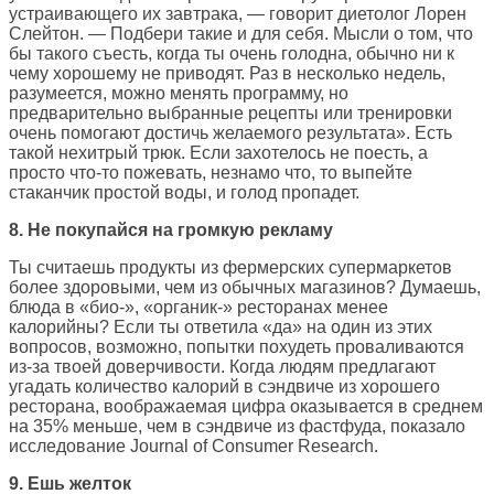
устраивающего их завтрака, — говорит диетолог Лорен
Слейтон. — Подбери такие и для себя. Мысли о том, что
бы такого съесть, когда ты очень голодна, обычно ни к
чему хорошему не приводят. Раз в несколько недель,
разумеется, можно менять программу, но
предварительно выбранные рецепты или тренировки
очень помогают достичь желаемого результата». Есть
такой нехитрый трюк. Если захотелось не поесть, а
просто что-то пожевать, незнамо что, то выпейте
стаканчик простой воды, и голод пропадет.
8. Не покупайся на громкую рекламу
Ты считаешь продукты из фермерских супермаркетов
более здоровыми, чем из обычных магазинов? Думаешь,
блюда в «био-», «органик-» ресторанах менее
калорийны? Если ты ответила «да» на один из этих
вопросов, возможно, попытки похудеть проваливаются
из-за твоей доверчивости. Когда людям предлагают
угадать количество калорий в сэндвиче из хорошего
ресторана, воображаемая цифра оказывается в среднем
на 35% меньше, чем в сэндвиче из фастфуда, показало
исследование Journal of Consumer Research.
9. Ешь желток